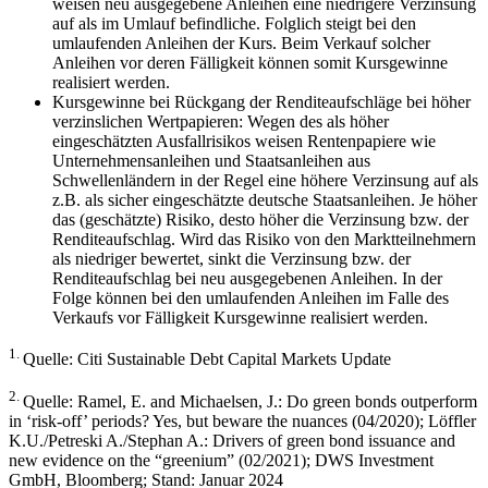
weisen neu ausgegebene Anleihen eine niedrigere Verzinsung
auf als im Umlauf befindliche. Folglich steigt bei den
umlaufenden Anleihen der Kurs. Beim Verkauf solcher
Anleihen vor deren Fälligkeit können somit Kursgewinne
realisiert werden.
Kursgewinne bei Rückgang der Renditeaufschläge bei höher
verzinslichen Wertpapieren: Wegen des als höher
eingeschätzten Ausfallrisikos weisen Rentenpapiere wie
Unternehmensanleihen und Staatsanleihen aus
Schwellenländern in der Regel eine höhere Verzinsung auf als
z.B. als sicher eingeschätzte deutsche Staatsanleihen. Je höher
das (geschätzte) Risiko, desto höher die Verzinsung bzw. der
Renditeaufschlag. Wird das Risiko von den Marktteilnehmern
als niedriger bewertet, sinkt die Verzinsung bzw. der
Renditeaufschlag bei neu ausgegebenen Anleihen. In der
Folge können bei den umlaufenden Anleihen im Falle des
Verkaufs vor Fälligkeit Kursgewinne realisiert werden.
1.
Quelle: Citi Sustainable Debt Capital Markets Update
2.
Quelle: Ramel, E. and Michaelsen, J.: Do green bonds outperform
in ‘risk-off’ periods? Yes, but beware the nuances (04/2020); Löffler
K.U./Petreski A./Stephan A.: Drivers of green bond issuance and
new evidence on the “greenium” (02/2021); DWS Investment
GmbH, Bloomberg; Stand: Januar 2024