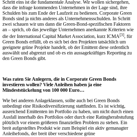
Schritt eins ist die fundamentale Analyse. Wir wollen sichergehen,
dass die infrage kommenden Unternehmen in der Lage sind, ihre
Schulden bis zum Ende der Laufzeit zu bedienen.
Corporate Green
Bonds
sind ja nichts anderes als Unternehmensschulden. In Schritt
zwei schauen wir uns dann die Green-Bond-spezifischen Faktoren
an – sprich, ob das jeweilige Unternehmen anerkannte Kriterien wie
[3]
die der International Capital Market Association, kurz ICMA
, für
Green Bonds erfüllt, ob es sich bei den Projekten tatsächlich um
geeignete grüne Projekte handelt, ob der Emittent diese ordentlich
auswählt und abgrenzt und ob es ein aussagekräftiges Reporting zu
den Green Bonds gibt.
Was raten Sie Anlegern, die in Corporate Green Bonds
investieren wollen? Viele Anleihen haben ja eine
Mindeststückelung von 100 000 Euro…
Wie bei anderen Anlageklassen, sollte auch bei Green Bonds
unbedingt eine Risikodiversifizierung stattfinden. Es ist wichtig,
ausreichend Emittenten im Portfolio zu haben, um nicht durch einen
Ausfall innerhalb des Portfolios oder durch eine
Ratingherabstufung
plötzlich vor einem größeren finanziellen Problem zu stehen. Ein
breit aufgestelltes Produkt wie zum Beispiel ein aktiv gemanagter
Anleihefonds, der breit über verschiedene grüne